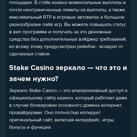
площадки. В стэйк казино моментальные выплаты и
почти неограниченные лимиты на выплаты, а также
максимальный RTP в игровых автоматах и большое
разнообразие лайв игр. Вы можете повышать статус
в вип программе и получать за это денежные
средства без дополнительных вэйджер требований,
ко всему этому предусмотрен рейкбэк - возврат от
сделанных ставок.
Stake Casino зеркало — что это и
зачем нужно?
Зеркало Stake Casino — это альтернативный доступ к
официальному сайту казино, который работает даже
в случае блокировки основного домена интернет-
провайдерами. Оно полностью копирует
оригинальный сайт, включая интерфейс, игры,
бонусы и функции.