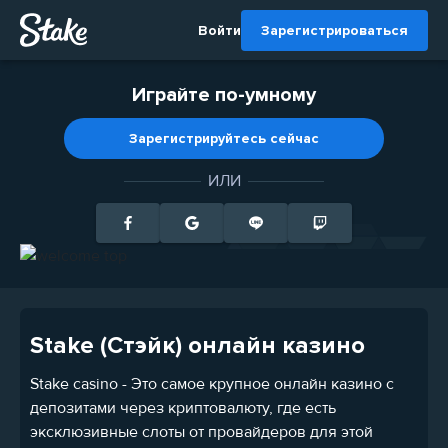
Войти
Зарегистрироваться
Играйте по-умному
Зарегистрируйтесь сейчас
ИЛИ
Stake (Стэйк) онлайн казино
Stake casino - Это самое крупное онлайн казино с
депозитами через криптовалюту, где есть
эксклюзивные слоты от провайдеров для этой