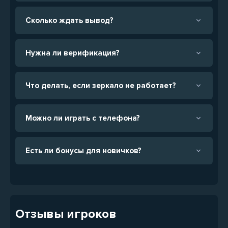
Stake — крипто-казино. Депозиты идут через
криптовалюту: Bitcoin, Ethereum, USDT, Litecoin,
Сколько ждать вывод?
Dogecoin и другие. Если крипты нет, можно купить
Обычно выплаты приходят за несколько минут. Но
её прямо на сайте через встроенный сервис.
иногда бывает задержка до часа — зависит от
Нужна ли верификация?
загрузки сети. На практике это быстрее, чем в
Для обычной игры — нет. Но если служба
большинстве казино с фиатом.
безопасности заподозрит что-то, могут попросить
Что делать, если зеркало не работает?
документы. Это стандартная практика.
Зеркала периодически блокируют, так что старые
ссылки могут "отваливаться". Ищите актуальное
Можно ли играть с телефона?
зеркало из проверенного источника. Не вводите
Да. Сайт адаптирован под мобильные. Отдельного
данные на подозрительных страницах.
приложения в сторах нет, но веб-версия работает
Есть ли бонусы для новичков?
нормально и на Android, и на iOS.
Приветственных бонусов в классическом
понимании нет. Но есть рейкбэк, VIP-программа и
периодические акции. Подробности — в разделе
"Акции" на сайте.
Отзывы игроков