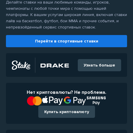
Делайте ставки на ваши любимые команды, игроков,
чемпионаты с любой точки мира с помощью нашей
платформы. К вашим услугам широкая линия, включая ставки
лайв на баскетбол, футбол, бои MMA и прочие события, и
непревзойденный сервис спортивных ставок.
Перейти в спортивные ставки
Узнать больше
Нет криптовалюты? Не проблема.
Купить криптовалюту